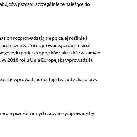
bójców pszczół, szczególnie te należące do
sion rozprowadzają się po całej roślinie i
chroniczne zatrucia, prowadzące do śmierci
owego pyłu podczas oprysków, ale także w samym
em. W 2018 roku Unia Europejska wprowadziła
y, zaczął wprowadzać odstępstwa od zakazu przy
tne dla pszczół i innych zapylaczy. Sprawmy by