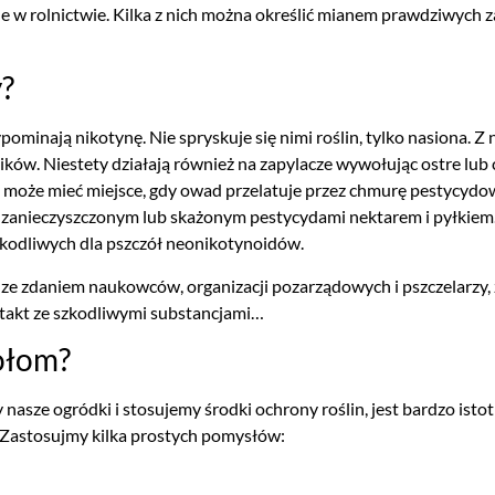
w rolnictwie. Kilka z nich można określić mianem prawdziwych za
y?
inają nikotynę. Nie spryskuje się nimi roślin, tylko nasiona. Z na
ów. Niestety działają również na zapylacze wywołując ostre lub 
ie może mieć miejsce, gdy owad przelatuje przez chmurę pestycyd
eli zanieczyszczonym lub skażonym pestycydami nektarem i pyłki
zkodliwych dla pszczół neonikotynoidów.
się ze zdaniem naukowców, organizacji pozarządowych i pszczelarz
ntakt ze szkodliwymi substancjami…
ołom?
nasze ogródki i stosujemy środki ochrony roślin, jest bardzo isto
! Zastosujmy kilka prostych pomysłów: