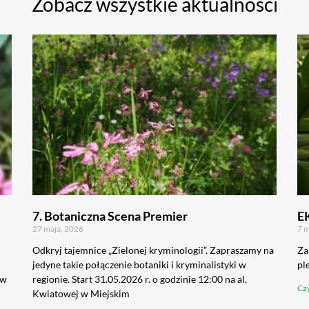
Zobacz wszystkie aktualności
7. Botaniczna Scena Premier
E
27 maja, 2026
7 m
Odkryj tajemnice „Zielonej kryminologii”. Zapraszamy na
Za
jedyne takie połączenie botaniki i kryminalistyki w
pl
 w
regionie. Start 31.05.2026 r. o godzinie 12:00 na al.
Czy
Kwiatowej w Miejskim