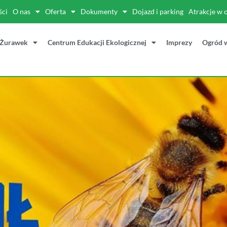
ści
O nas
Oferta
Dokumenty
Dojazd i parking
Atrakcje w 
 Żurawek
Centrum Edukacji Ekologicznej
Imprezy
Ogród 