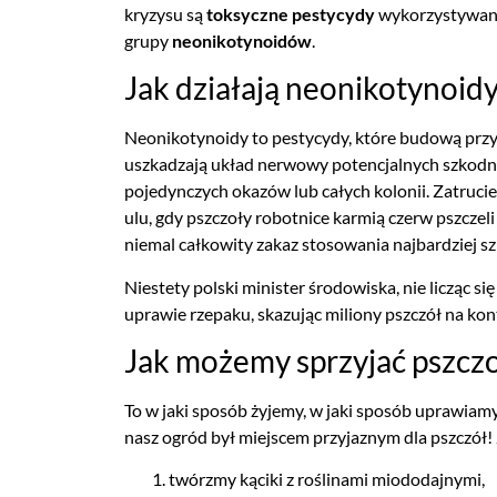
kryzysu są
toksyczne pestycydy
wykorzystywane 
grupy
neonikotynoidów
.
Jak działają neonikotynoid
Neonikotynoidy to pestycydy, które budową przypom
uszkadzają układ nerwowy potencjalnych szkodnik
pojedynczych okazów lub całych kolonii. Zatruc
ulu, gdy pszczoły robotnice karmią czerw pszcz
niemal całkowity zakaz stosowania najbardziej s
Niestety polski minister środowiska, nie licząc 
uprawie rzepaku, skazując miliony pszczół na ko
Jak możemy sprzyjać pszcz
To w jaki sposób żyjemy, w jaki sposób uprawiamy 
nasz ogród był miejscem przyjaznym dla pszczół
twórzmy kąciki z roślinami miododajnymi,