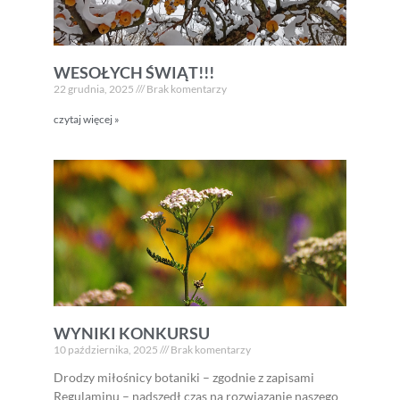
WESOŁYCH ŚWIĄT!!!
22 grudnia, 2025
Brak komentarzy
czytaj więcej »
WYNIKI KONKURSU
10 października, 2025
Brak komentarzy
Drodzy miłośnicy botaniki – zgodnie z zapisami
Regulaminu – nadszedł czas na rozwiązanie naszego