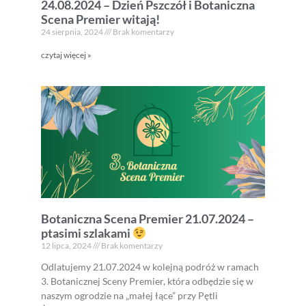
24.08.2024 – Dzień Pszczół i Botaniczna
Scena Premier witają!
24 sierpnia, 2024
Brak komentarzy
czytaj więcej »
Botaniczna Scena Premier 21.07.2024 –
ptasimi szlakami
12 lipca, 2024
Brak komentarzy
Odlatujemy 21.07.2024 w kolejną podróż w ramach
3. Botanicznej Sceny Premier, która odbędzie się w
naszym ogrodzie na „małej łące” przy Pętli