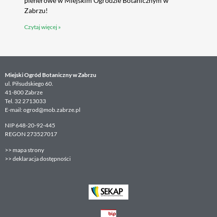
plenerowe w Miejskim Ogrodzie Botanicznym w
Zabrzu!
Czytaj więcej »
Miejski Ogród Botaniczny w Zabrzu
ul. Piłsudskiego 60.
41-800 Zabrze
Tel. 32 2713033
E-mail: ogrod@mob.zabrze.pl
NIP 648-20-92-445
REGON 273527017
>>
mapa strony
>>
deklaracja dostępności