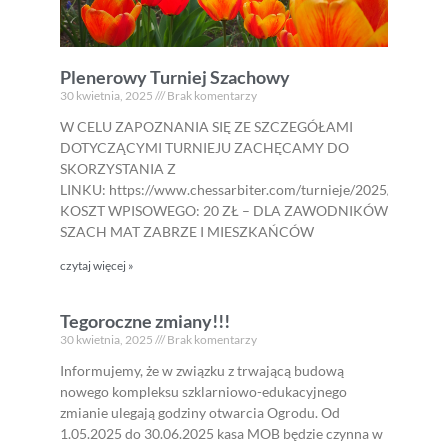
Plenerowy Turniej Szachowy
30 kwietnia, 2025
Brak komentarzy
W CELU ZAPOZNANIA SIĘ ZE SZCZEGÓŁAMI
DOTYCZĄCYMI TURNIEJU ZACHĘCAMY DO
SKORZYSTANIA Z
LINKU: https://www.chessarbiter.com/turnieje/2025/ti_2794/
KOSZT WPISOWEGO: 20 ZŁ – DLA ZAWODNIKÓW
SZACH MAT ZABRZE I MIESZKAŃCÓW
czytaj więcej »
Tegoroczne zmiany!!!
30 kwietnia, 2025
Brak komentarzy
Informujemy, że w związku z trwającą budową
nowego kompleksu szklarniowo-edukacyjnego
zmianie ulegają godziny otwarcia Ogrodu. Od
1.05.2025 do 30.06.2025 kasa MOB będzie czynna w