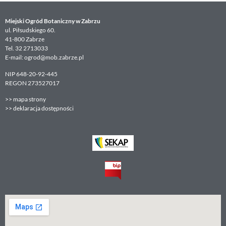
Miejski Ogród Botaniczny w Zabrzu
ul. Piłsudskiego 60.
41-800 Zabrze
Tel. 32 2713033
E-mail: ogrod@mob.zabrze.pl
NIP 648-20-92-445
REGON 273527017
>>
mapa strony
>>
deklaracja dostępności