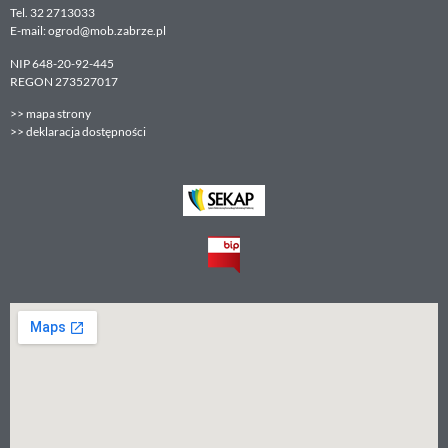
Tel. 32 2713033
E-mail: ogrod@mob.zabrze.pl
NIP 648-20-92-445
REGON 273527017
>>
mapa strony
>>
deklaracja dostępności