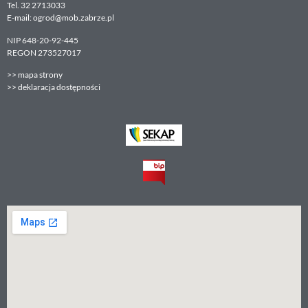
Tel. 32 2713033
E-mail: ogrod@mob.zabrze.pl
NIP 648-20-92-445
REGON 273527017
>>
mapa strony
>>
deklaracja dostępności