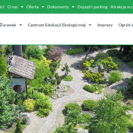
ści
O nas
Oferta
Dokumenty
Dojazd i parking
Atrakcje w 
 Żurawek
Centrum Edukacji Ekologicznej
Imprezy
Ogród 