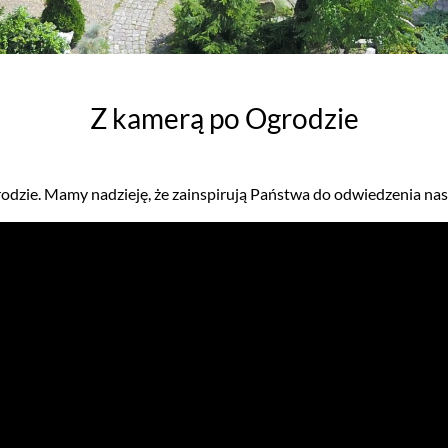
Z kamerą po Ogrodzie
dzie. Mamy nadzieję, że zainspirują Państwa do odwiedzenia na