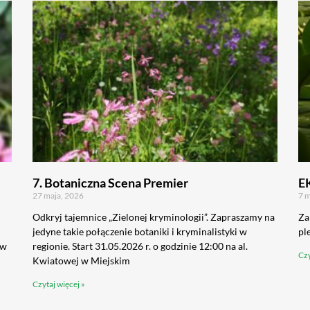
7. Botaniczna Scena Premier
E
27 maja, 2026
7 m
Odkryj tajemnice „Zielonej kryminologii”. Zapraszamy na
Za
jedyne takie połączenie botaniki i kryminalistyki w
pl
 w
regionie. Start 31.05.2026 r. o godzinie 12:00 na al.
Czy
Kwiatowej w Miejskim
Czytaj więcej »