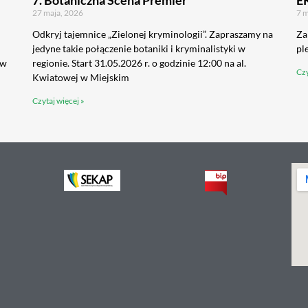
7. Botaniczna Scena Premier
E
27 maja, 2026
7 m
Odkryj tajemnice „Zielonej kryminologii”. Zapraszamy na
Za
jedyne takie połączenie botaniki i kryminalistyki w
pl
 w
regionie. Start 31.05.2026 r. o godzinie 12:00 na al.
Czy
Kwiatowej w Miejskim
Czytaj więcej »