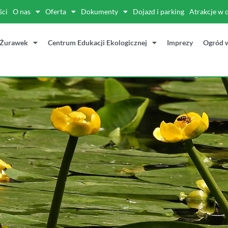
ści
O nas
Oferta
Dokumenty
Dojazd i parking
Atrakcje w 
 Żurawek
Centrum Edukacji Ekologicznej
Imprezy
Ogród 