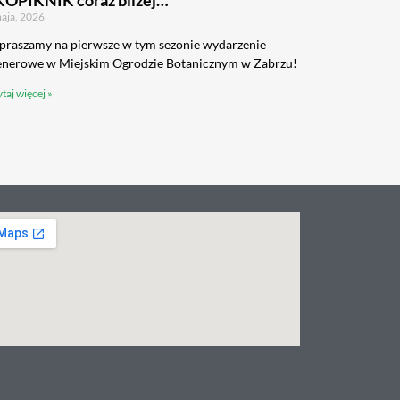
KOPIKNIK coraz bliżej…
aja, 2026
praszamy na pierwsze w tym sezonie wydarzenie
enerowe w Miejskim Ogrodzie Botanicznym w Zabrzu!
taj więcej »