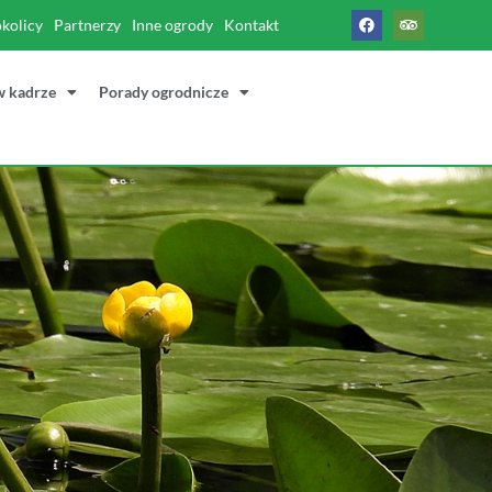
okolicy
Partnerzy
Inne ogrody
Kontakt
w kadrze
Porady ogrodnicze