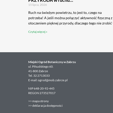
PRZYRODA w ruchu…
15 lipca, 2026
Ruch na świeżym powietrzu, to jest to, czego na
potrzeba! A jeśli można połączyć aktywność fizyczną z
otoczeniem pięknej przyrody, dlaczego tego nie zrobić
Czytaj więcej »
Miejski Ogród Botaniczny w Zabrzu
ul. Piłsudskiego 60.
41-800 Zabrze
Tel. 32 2713033
E-mail: ogrod@mob.zabrze.pl
NIP 648-20-92-445
REGON 273527017
>>
mapa strony
>>
deklaracja dostępności