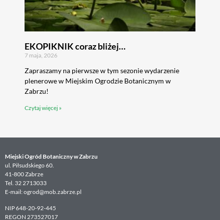
EKOPIKNIK coraz bliżej…
7 maja, 2026
Zapraszamy na pierwsze w tym sezonie wydarzenie
plenerowe w Miejskim Ogrodzie Botanicznym w
Zabrzu!
Czytaj więcej »
Miejski Ogród Botaniczny w Zabrzu
ul. Piłsudskiego 60.
41-800 Zabrze
Tel. 32 2713033
E-mail: ogrod@mob.zabrze.pl
NIP 648-20-92-445
REGON 273527017