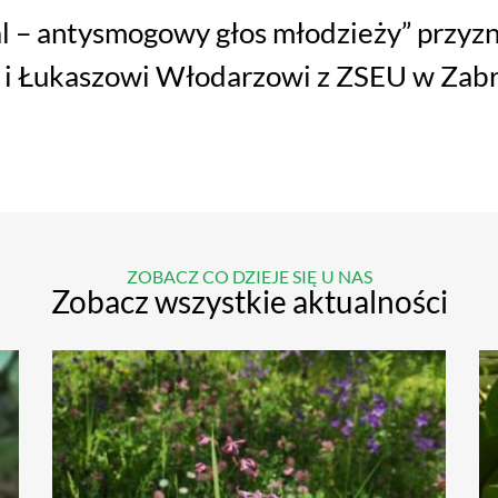
l – antysmogowy głos młodzieży” przy
 i Łukaszowi Włodarzowi z ZSEU w Zab
ZOBACZ CO DZIEJE SIĘ U NAS
Zobacz wszystkie aktualności