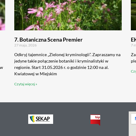
7. Botaniczna Scena Premier
E
27 maja, 2026
7 m
Odkryj tajemnice „Zielonej kryminologii”. Zapraszamy na
Za
jedyne takie połączenie botaniki i kryminalistyki w
pl
 w
regionie. Start 31.05.2026 r. o godzinie 12:00 na al.
Czy
Kwiatowej w Miejskim
Czytaj więcej »