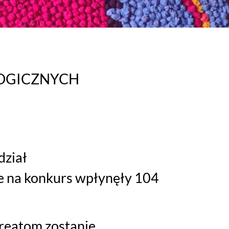
OGICZNYCH
dział
e na konkurs wpłynęły 104
reatom zostanie