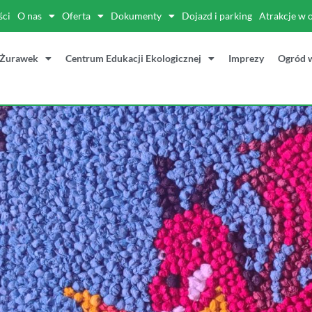
ści
O nas
Oferta
Dokumenty
Dojazd i parking
Atrakcje w 
 Żurawek
Centrum Edukacji Ekologicznej
Imprezy
Ogród 