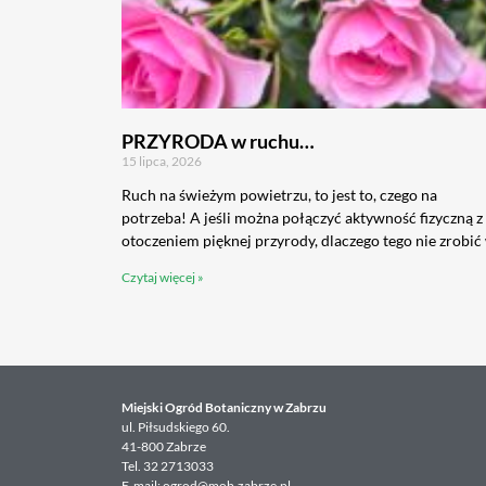
PRZYRODA w ruchu…
15 lipca, 2026
Ruch na świeżym powietrzu, to jest to, czego na
potrzeba! A jeśli można połączyć aktywność fizyczną z
otoczeniem pięknej przyrody, dlaczego tego nie zrobić
Czytaj więcej »
Miejski Ogród Botaniczny w Zabrzu
ul. Piłsudskiego 60.
41-800 Zabrze
Tel. 32 2713033
E-mail: ogrod@mob.zabrze.pl