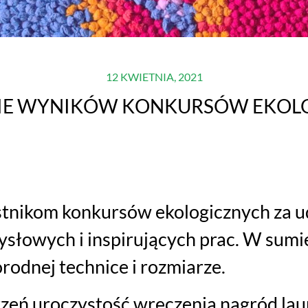
12 KWIETNIA, 2021
IE WYNIKÓW KONKURSÓW EKOL
tnikom konkursów ekologicznych za u
słowych i inspirujących prac. W sumi
odnej technice i rozmiarze.
zeń uroczystość wręczenia nagród lau