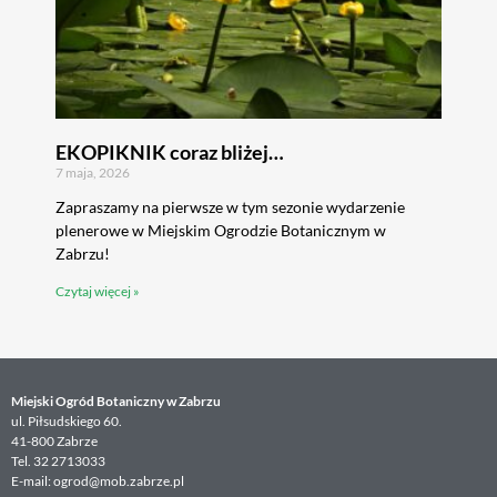
EKOPIKNIK coraz bliżej…
7 maja, 2026
Zapraszamy na pierwsze w tym sezonie wydarzenie
plenerowe w Miejskim Ogrodzie Botanicznym w
Zabrzu!
Czytaj więcej »
Miejski Ogród Botaniczny w Zabrzu
ul. Piłsudskiego 60.
41-800 Zabrze
Tel. 32 2713033
E-mail: ogrod@mob.zabrze.pl