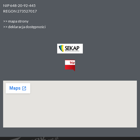
NIP 648-20-92-445
REGON 273527017
>>
mapa strony
>>
deklaracja dostępności