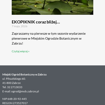
EKOPIKNIK coraz bliżej…
7 maja, 2026
Zapraszamy na pierwsze w tym sezonie wydarzenie
plenerowe w Miejskim Ogrodzie Botanicznym w
Zabrzu!
Czytaj więcej »
Miejski Ogród Botaniczny w Zabrzu
ul. Piłsudskiego 60.
41-800 Zabrze
Tel. 32 2713033
E-mail: ogrod@mob.zabrze.pl
NIP 648-20-92-445
REGON 273527017