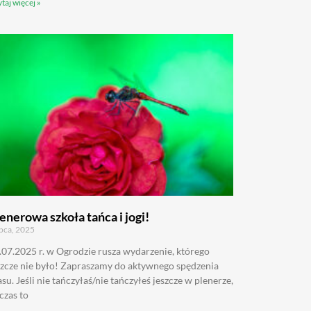
taj więcej »
enerowa szkoła tańca i jogi!
ipca, 2025
.07.2025 r. w Ogrodzie rusza wydarzenie, którego
szcze nie było! Zapraszamy do aktywnego spędzenia
asu. Jeśli nie tańczyłaś/nie tańczyłeś jeszcze w plenerze,
 czas to