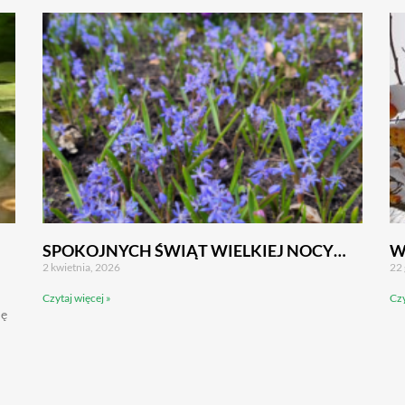
SPOKOJNYCH ŚWIĄT WIELKIEJ NOCY…
W
2 kwietnia, 2026
22 
Czytaj więcej »
Czy
ię