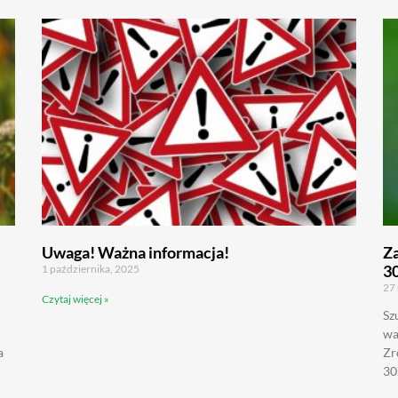
Uwaga! Ważna informacja!
Z
3
1 października, 2025
27 
Czytaj więcej »
Sz
wa
a
Zr
30