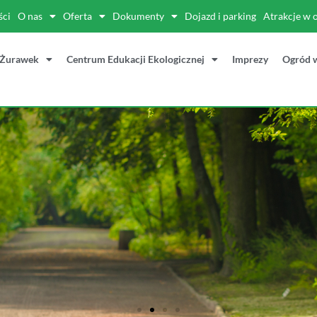
ści
O nas
Oferta
Dokumenty
Dojazd i parking
Atrakcje w 
 Żurawek
Centrum Edukacji Ekologicznej
Imprezy
Ogród 