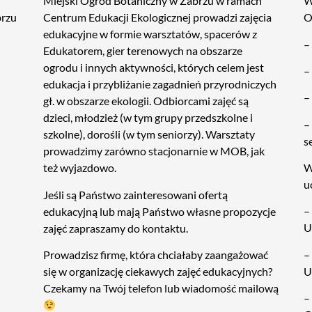
Miejski Ogród Botaniczny w Zabrzu w ramach
W
brzu
Centrum Edukacji Ekologicznej prowadzi zajęcia
O
edukacyjne w formie warsztatów, spacerów z
–
Edukatorem, gier terenowych na obszarze
ogrodu i innych aktywności, których celem jest
–
edukacja i przybliżanie zagadnień przyrodniczych
–
gł. w obszarze ekologii. Odbiorcami zajęć są
dzieci, młodzież (w tym grupy przedszkolne i
–
szkolne), dorośli (w tym seniorzy). Warsztaty
s
prowadzimy zarówno stacjonarnie w MOB, jak
W
też wyjazdowo.
u
Jeśli są Państwo zainteresowani ofertą
–
edukacyjną lub mają Państwo własne propozycje
U
zajęć zapraszamy do kontaktu.
–
Prowadzisz firmę, która chciałaby zaangażować
U
się w organizację ciekawych zajęć edukacyjnych?
Czekamy na Twój telefon lub wiadomość mailową
–