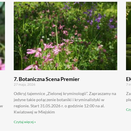
7. Botaniczna Scena Premier
E
27 maja, 2026
7 m
Odkryj tajemnice „Zielonej kryminologii”. Zapraszamy na
Za
jedyne takie połączenie botaniki i kryminalistyki w
pl
 w
regionie. Start 31.05.2026 r. o godzinie 12:00 na al.
Czy
Kwiatowej w Miejskim
Czytaj więcej »