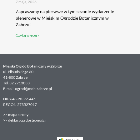
7 maja, 2026
Zapraszamy na pierwsze w tym sezonie wydarzenie
plenerowe w Miejskim Ogrodzie Botanicznym w
Zabrzu!
Czytaj więcej »
Miejski Ogród Botaniczny w Zabrzu
ul. Piłsudskiego 60.
41-800 Zabrze
Tel. 32 2713033
E-mail: ogrod@mob.zabrze.pl
NIP 648-20-92-445
REGON 273527017
>>
mapa strony
>>
deklaracja dostępności